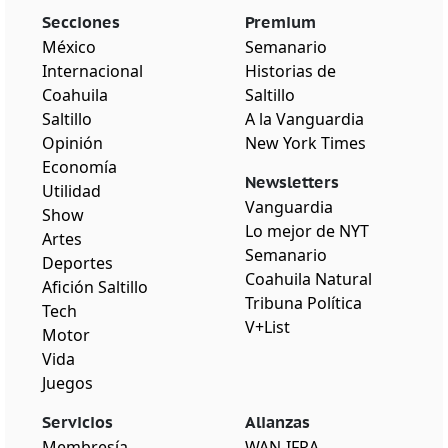
Secciones
Premium
México
Semanario
Internacional
Historias de
Coahuila
Saltillo
Saltillo
A la Vanguardia
Opinión
New York Times
Economía
Newsletters
Utilidad
Vanguardia
Show
Lo mejor de NYT
Artes
Semanario
Deportes
Coahuila Natural
Afición Saltillo
Tribuna Política
Tech
V+List
Motor
Vida
Juegos
Servicios
Alianzas
Membresía
WAN-IFRA