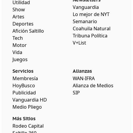
Utilidad
Vanguardia
Show
Lo mejor de NYT
Artes
Semanario
Deportes
Coahuila Natural
Afición Saltillo
Tribuna Política
Tech
V+List
Motor
Vida
Juegos
Servicios
Alianzas
Membresía
WAN-IFRA
HoyBusco
Alianza de Medios
Publicidad
SIP
Vanguardia HD
Medio Pliego
Más Sitios
Rodeo Capital