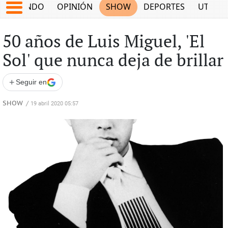
MUNDO
OPINIÓN
SHOW
DEPORTES
UTILID
50 años de Luis Miguel, 'El
Sol' que nunca deja de brillar
+
Seguir en
SHOW
/
19 abril 2020 05:57