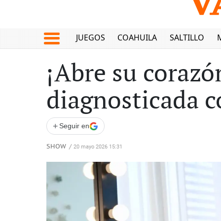
JUEGOS
COAHUILA
SALTILLO
¡Abre su corazó
diagnosticada c
+
Seguir en
SHOW
/
20 mayo 2026 15:31