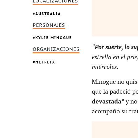
LOCALIZACIONES
AUSTRALIA
PERSONAJES
KYLIE MINOGUE
“
Por suerte, lo su
ORGANIZACIONES
estrella en el pr
NETFLIX
miércoles.
Minogue no quiso
que la padeció p
devastada”
y no
acompañó su tra