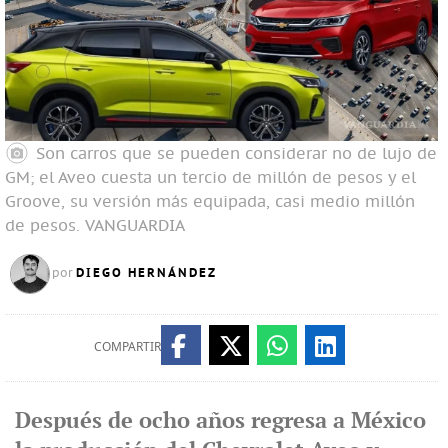
Son carros que se pueden considerar no de lujo de
GM; el Aveo cuesta un tercio de millón de pesos y el
Groove, su versión más equipada, casi medio millón
de pesos.
VANGUARDIA
DIEGO HERNÁNDEZ
por
COMPARTIR
Después de ocho años regresa a México