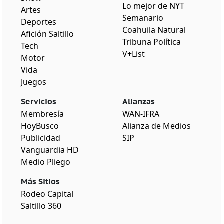
Lo mejor de NYT
Artes
Semanario
Deportes
Coahuila Natural
Afición Saltillo
Tribuna Política
Tech
V+List
Motor
Vida
Juegos
Servicios
Alianzas
Membresía
WAN-IFRA
HoyBusco
Alianza de Medios
Publicidad
SIP
Vanguardia HD
Medio Pliego
Más Sitios
Rodeo Capital
Saltillo 360