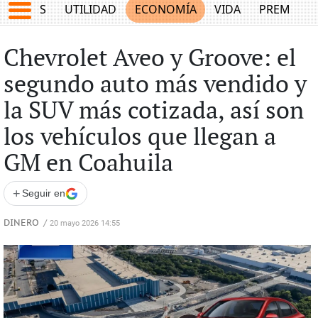
EPORTES
UTILIDAD
ECONOMÍA
VIDA
PREMIUM
Chevrolet Aveo y Groove: el
segundo auto más vendido y
la SUV más cotizada, así son
los vehículos que llegan a
GM en Coahuila
+
Seguir en
DINERO
/
20 mayo 2026 14:55