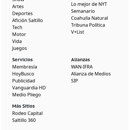
Lo mejor de NYT
Artes
Semanario
Deportes
Coahuila Natural
Afición Saltillo
Tribuna Política
Tech
V+List
Motor
Vida
Juegos
Servicios
Alianzas
Membresía
WAN-IFRA
HoyBusco
Alianza de Medios
Publicidad
SIP
Vanguardia HD
Medio Pliego
Más Sitios
Rodeo Capital
Saltillo 360