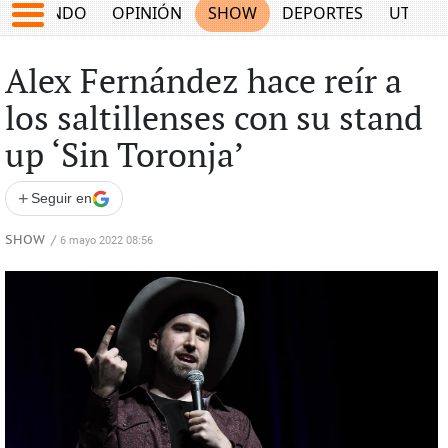
MUNDO
OPINIÓN
SHOW
DEPORTES
UTILID
Alex Fernández hace reír a
los saltillenses con su stand
up ‘Sin Toronja’
+
Seguir en
SHOW
/
6 mayo 2022 08:56