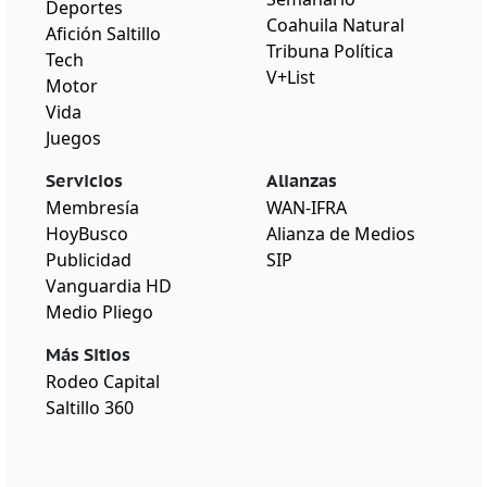
Deportes
Coahuila Natural
Afición Saltillo
Tribuna Política
Tech
V+List
Motor
Vida
Juegos
Servicios
Alianzas
Membresía
WAN-IFRA
HoyBusco
Alianza de Medios
Publicidad
SIP
Vanguardia HD
Medio Pliego
Más Sitios
Rodeo Capital
Saltillo 360