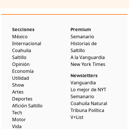
Secciones
Premium
México
Semanario
Internacional
Historias de
Coahuila
Saltillo
Saltillo
A la Vanguardia
Opinión
New York Times
Economía
Newsletters
Utilidad
Vanguardia
Show
Lo mejor de NYT
Artes
Semanario
Deportes
Coahuila Natural
Afición Saltillo
Tribuna Política
Tech
V+List
Motor
Vida