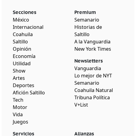
Secciones
Premium
México
Semanario
Internacional
Historias de
Coahuila
Saltillo
Saltillo
A la Vanguardia
Opinión
New York Times
Economía
Newsletters
Utilidad
Vanguardia
Show
Lo mejor de NYT
Artes
Semanario
Deportes
Coahuila Natural
Afición Saltillo
Tribuna Política
Tech
V+List
Motor
Vida
Juegos
Servicios
Alianzas