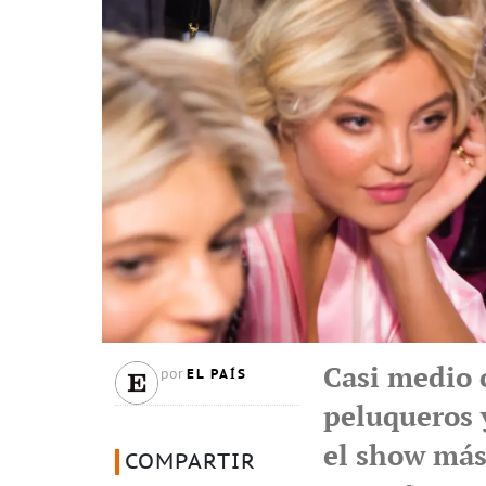
Casi medio 
EL PAÍS
por
peluqueros 
el show más
COMPARTIR