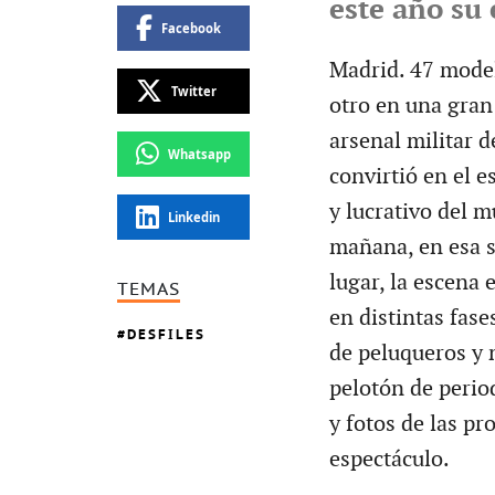
este año su
Facebook
Madrid. 47 model
Twitter
otro en una gran
arsenal militar 
Whatsapp
convirtió en el e
y lucrativo del m
Linkedin
mañana, en esa s
lugar, la escena
TEMAS
en distintas fase
DESFILES
de peluqueros y m
pelotón de perio
y fotos de las pr
espectáculo.