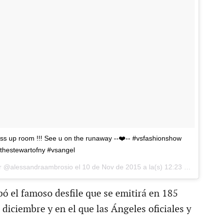
ss up room !!! See u on the runaway --❤️-- #vsfashionshow
@thestewartofny #vsangel
or @alessandraambrosio el
10 de Nov de 2015 a la(s) 12:23 PST
bó el famoso desfile que se emitirá en 185
e diciembre y en el que las Ángeles oficiales y