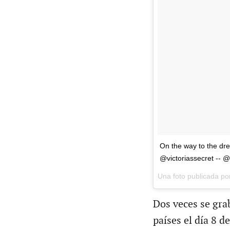
On the way to the dre
@victoriassecret -- 
Una foto publicada p
Dos veces se gra
países el día 8 d