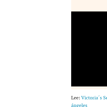
Lee:
Victoria´s 
ángeles