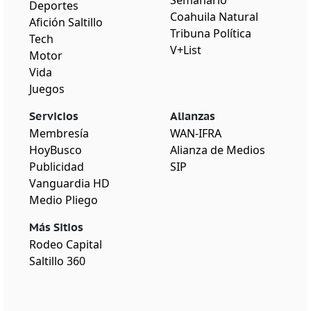
Deportes
Coahuila Natural
Afición Saltillo
Tribuna Política
Tech
V+List
Motor
Vida
Juegos
Servicios
Alianzas
Membresía
WAN-IFRA
HoyBusco
Alianza de Medios
Publicidad
SIP
Vanguardia HD
Medio Pliego
Más Sitios
Rodeo Capital
Saltillo 360