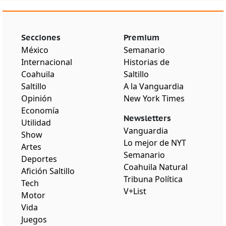
Secciones
Premium
México
Semanario
Internacional
Historias de
Coahuila
Saltillo
Saltillo
A la Vanguardia
Opinión
New York Times
Economía
Newsletters
Utilidad
Vanguardia
Show
Lo mejor de NYT
Artes
Semanario
Deportes
Coahuila Natural
Afición Saltillo
Tribuna Política
Tech
V+List
Motor
Vida
Juegos