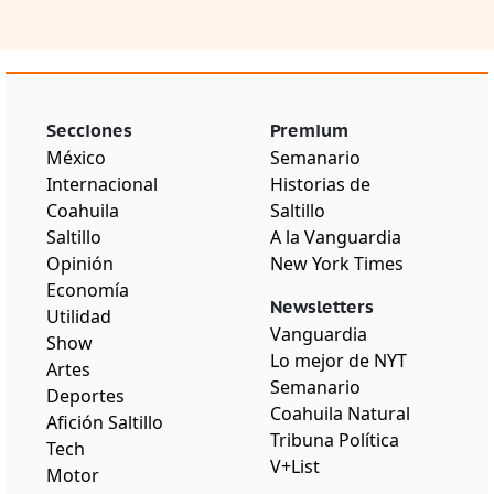
Secciones
Premium
México
Semanario
Internacional
Historias de
Coahuila
Saltillo
Saltillo
A la Vanguardia
Opinión
New York Times
Economía
Newsletters
Utilidad
Vanguardia
Show
Lo mejor de NYT
Artes
Semanario
Deportes
Coahuila Natural
Afición Saltillo
Tribuna Política
Tech
V+List
Motor