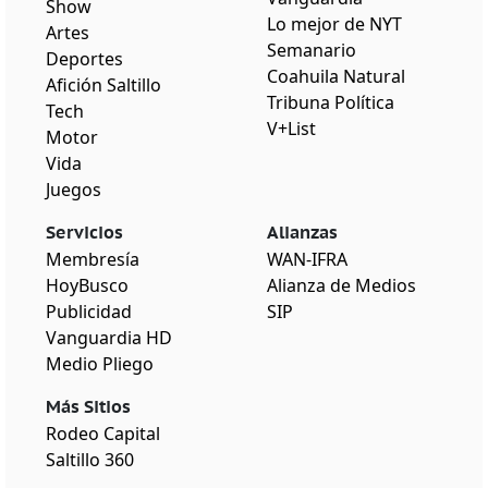
Show
Lo mejor de NYT
Artes
Semanario
Deportes
Coahuila Natural
Afición Saltillo
Tribuna Política
Tech
V+List
Motor
Vida
Juegos
Servicios
Alianzas
Membresía
WAN-IFRA
HoyBusco
Alianza de Medios
Publicidad
SIP
Vanguardia HD
Medio Pliego
Más Sitios
Rodeo Capital
Saltillo 360