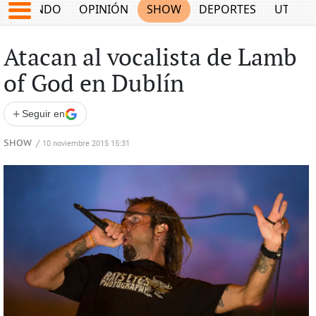
MUNDO
OPINIÓN
SHOW
DEPORTES
UTILID
Atacan al vocalista de Lamb
of God en Dublín
+
Seguir en
SHOW
/
10 noviembre 2015 15:31