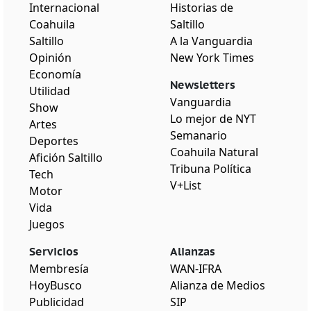
Internacional
Historias de
Coahuila
Saltillo
Saltillo
A la Vanguardia
Opinión
New York Times
Economía
Newsletters
Utilidad
Vanguardia
Show
Lo mejor de NYT
Artes
Semanario
Deportes
Coahuila Natural
Afición Saltillo
Tribuna Política
Tech
V+List
Motor
Vida
Juegos
Servicios
Alianzas
Membresía
WAN-IFRA
HoyBusco
Alianza de Medios
Publicidad
SIP