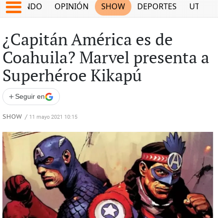
MUNDO
OPINIÓN
SHOW
DEPORTES
UTILID
¿Capitán América es de
Coahuila? Marvel presenta a
Superhéroe Kikapú
+
Seguir en
SHOW
/
11 mayo 2021 10:15