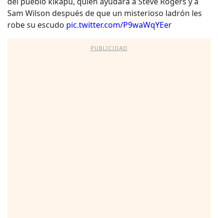
del pueblo kikapú, quien ayudará a Steve Rogers y a
Sam Wilson después de que un misterioso ladrón les
robe su escudo
pic.twitter.com/P9waWqYEer
PUBLICIDAD