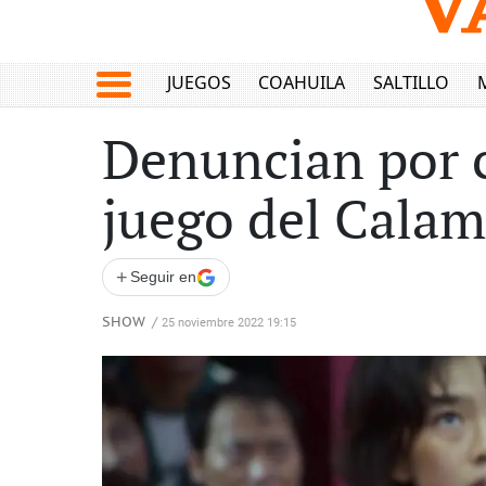
JUEGOS
COAHUILA
SALTILLO
Denuncian por c
juego del Calama
+
Seguir en
SHOW
/
25 noviembre 2022 19:15