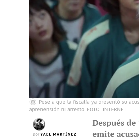
Pese a que la fiscalía ya presentó su ac
aprehensión ni arresto.
FOTO: INTERNET
Después de 
emite acusa
YAEL MARTÍNEZ
por