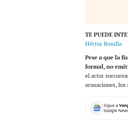
TE PUEDE INT
Héctor Bonilla
Pese a que la f
formal, no emit
el actor surcore
acusaciones, los
Sigue a
Van
Google News