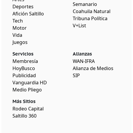
Semanario
Deportes
Coahuila Natural
Afición Saltillo
Tribuna Política
Tech
V+List
Motor
Vida
Juegos
Servicios
Alianzas
Membresía
WAN-IFRA
HoyBusco
Alianza de Medios
Publicidad
SIP
Vanguardia HD
Medio Pliego
Más Sitios
Rodeo Capital
Saltillo 360