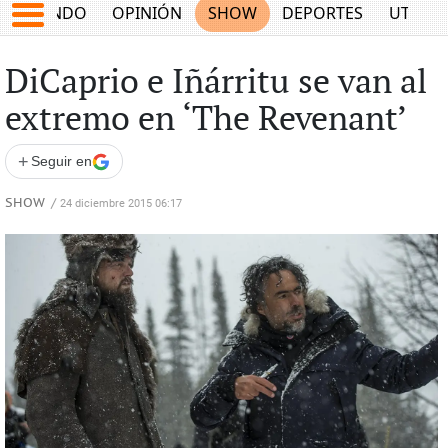
MUNDO
OPINIÓN
SHOW
DEPORTES
UTILID
DiCaprio e Iñárritu se van al
extremo en ‘The Revenant’
+
Seguir en
SHOW
/
24 diciembre 2015 06:17