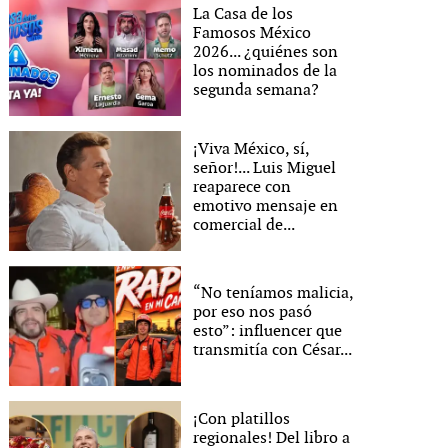
La Casa de los
Famosos México
2026... ¿quiénes son
los nominados de la
segunda semana?
¡Viva México, sí,
señor!... Luis Miguel
reaparece con
emotivo mensaje en
comercial de...
“No teníamos malicia,
por eso nos pasó
esto”: influencer que
transmitía con César...
¡Con platillos
regionales! Del libro a