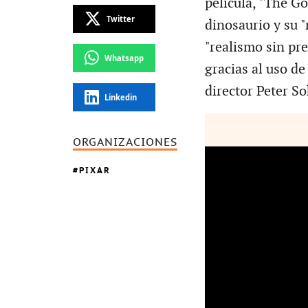
película, "The Go
Twitter
dinosaurio y su "
"realismo sin pr
Whatsapp
gracias al uso de
director Peter S
Linkedin
ORGANIZACIONES
PIXAR