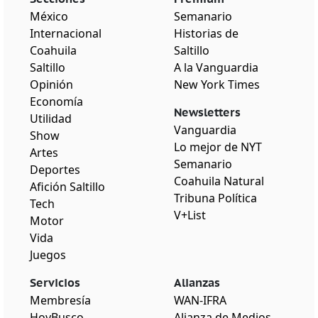
México
Semanario
Internacional
Historias de
Coahuila
Saltillo
Saltillo
A la Vanguardia
Opinión
New York Times
Economía
Newsletters
Utilidad
Vanguardia
Show
Lo mejor de NYT
Artes
Semanario
Deportes
Coahuila Natural
Afición Saltillo
Tribuna Política
Tech
V+List
Motor
Vida
Juegos
Servicios
Alianzas
Membresía
WAN-IFRA
HoyBusco
Alianza de Medios