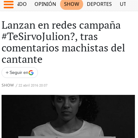
MUNDO
OPINIÓN
SHOW
DEPORTES
UTILID
Lanzan en redes campaña
#TeSirvoJulion?, tras
comentarios machistas del
cantante
+
Seguir en
SHOW
/
22 abril 2016 20:07