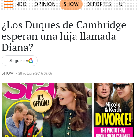
MUNDO
OPINIÓN
SHOW
DEPORTES
UTILID
¿Los Duques de Cambridge
esperan una hija llamada
Diana?
+
Seguir en
SHOW
/
28 octubre 2016 09:06