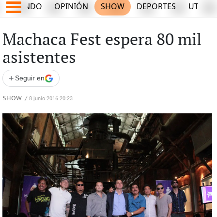
MUNDO
OPINIÓN
SHOW
DEPORTES
UTILID
Machaca Fest espera 80 mil
asistentes
+
Seguir en
SHOW
/
8 junio 2016 20:23