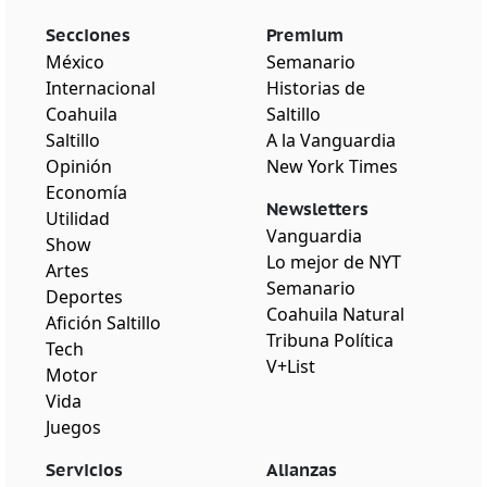
Secciones
Premium
México
Semanario
Internacional
Historias de
Coahuila
Saltillo
Saltillo
A la Vanguardia
Opinión
New York Times
Economía
Newsletters
Utilidad
Vanguardia
Show
Lo mejor de NYT
Artes
Semanario
Deportes
Coahuila Natural
Afición Saltillo
Tribuna Política
Tech
V+List
Motor
Vida
Juegos
Servicios
Alianzas