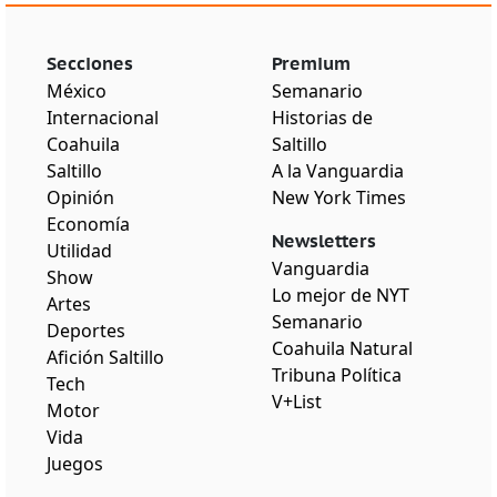
Secciones
Premium
México
Semanario
Internacional
Historias de
Coahuila
Saltillo
Saltillo
A la Vanguardia
Opinión
New York Times
Economía
Newsletters
Utilidad
Vanguardia
Show
Lo mejor de NYT
Artes
Semanario
Deportes
Coahuila Natural
Afición Saltillo
Tribuna Política
Tech
V+List
Motor
Vida
Juegos