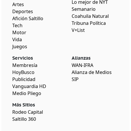
Lo mejor de NYT
Artes
Semanario
Deportes
Coahuila Natural
Afición Saltillo
Tribuna Política
Tech
V+List
Motor
Vida
Juegos
Servicios
Alianzas
Membresía
WAN-IFRA
HoyBusco
Alianza de Medios
Publicidad
SIP
Vanguardia HD
Medio Pliego
Más Sitios
Rodeo Capital
Saltillo 360