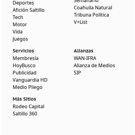
Semanario
Deportes
Coahuila Natural
Afición Saltillo
Tribuna Política
Tech
V+List
Motor
Vida
Juegos
Servicios
Alianzas
Membresía
WAN-IFRA
HoyBusco
Alianza de Medios
Publicidad
SIP
Vanguardia HD
Medio Pliego
Más Sitios
Rodeo Capital
Saltillo 360