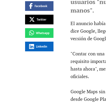
usuarios "n
Facebook
manos".
Twitter
El anuncio había
dice Google, lle
Whatsapp
versión de Googl
Linkedin
"Contar con una 
requisito import
hasta ahora", me
oficiales.
Google Maps sin
desde Google Pla