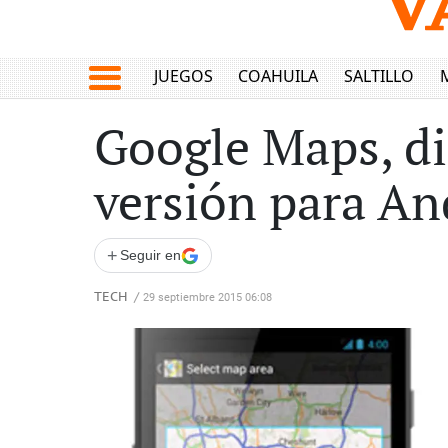
JUEGOS
COAHUILA
SALTILLO
Google Maps, di
versión para An
+
Seguir en
TECH
/
29 septiembre 2015 06:08