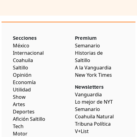
Secciones
Premium
México
Semanario
Internacional
Historias de
Coahuila
Saltillo
Saltillo
A la Vanguardia
Opinión
New York Times
Economía
Newsletters
Utilidad
Vanguardia
Show
Lo mejor de NYT
Artes
Semanario
Deportes
Coahuila Natural
Afición Saltillo
Tribuna Política
Tech
V+List
Motor