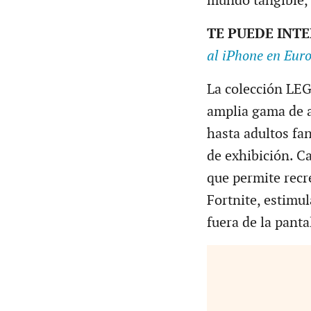
mundo tangible, 
TE PUEDE INT
al iPhone en Eur
La colección LEG
amplia gama de a
hasta adultos fa
de exhibición. C
que permite recr
Fortnite, estimu
fuera de la panta