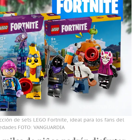
ión de sets LEGO Fortnite, ideal para los fans del
 edades
FOTO: VANGUARDIA