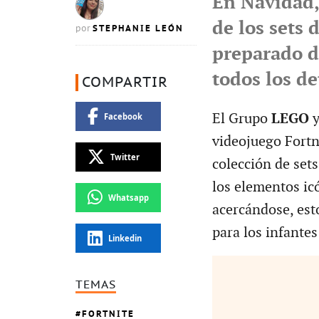
En Navidad,
de los sets
STEPHANIE LEÓN
por
preparado d
todos los de
COMPARTIR
El Grupo
LEGO
Facebook
videojuego Fortn
Twitter
colección de sets
los elementos icó
Whatsapp
acercándose, esto
para los infantes
Linkedin
TEMAS
FORTNITE