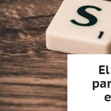
E
par
e