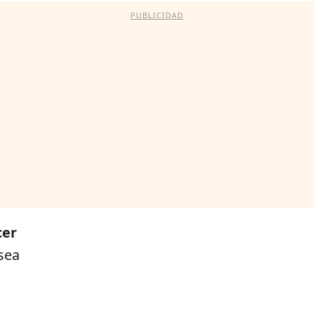
PUBLICIDAD
cer
 sea