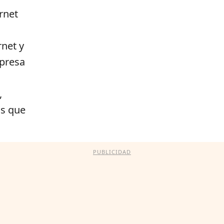
rnet
a
rnet y
mpresa
,
os que
PUBLICIDAD