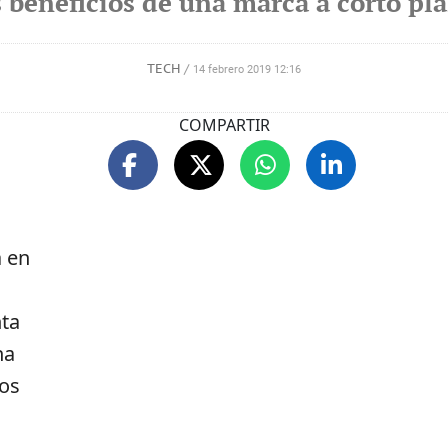
s beneficios de una marca a corto pla
TECH
/
14 febrero 2019 12:16
COMPARTIR
a en
nta
ha
tos