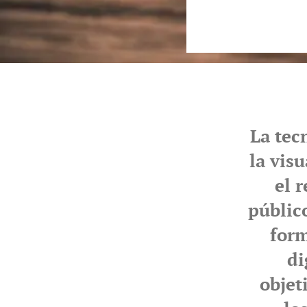
La tec
la vis
el 
públic
form
di
objet