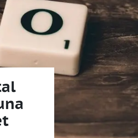
al
 una
et