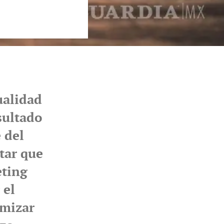
ualidad
sultado
 del
tar que
eting
 el
imizar