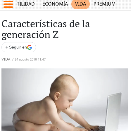
TES
UTILIDAD
ECONOMÍA
VIDA
PREMIUM
Características de la
generación Z
+
Seguir en
VIDA
/
24 agosto 2018 11:47