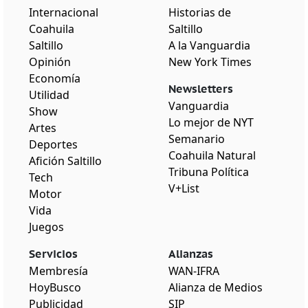
Internacional
Historias de
Coahuila
Saltillo
Saltillo
A la Vanguardia
Opinión
New York Times
Economía
Newsletters
Utilidad
Vanguardia
Show
Lo mejor de NYT
Artes
Semanario
Deportes
Coahuila Natural
Afición Saltillo
Tribuna Política
Tech
V+List
Motor
Vida
Juegos
Servicios
Alianzas
Membresía
WAN-IFRA
HoyBusco
Alianza de Medios
Publicidad
SIP