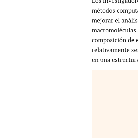
Los investigador
métodos computa
mejorar el anális
macromoléculas b
composición de e
relativamente se
en una estructur