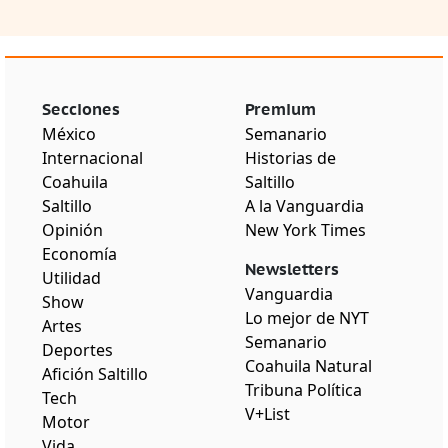
Secciones
Premium
México
Semanario
Internacional
Historias de
Coahuila
Saltillo
Saltillo
A la Vanguardia
Opinión
New York Times
Economía
Newsletters
Utilidad
Vanguardia
Show
Lo mejor de NYT
Artes
Semanario
Deportes
Coahuila Natural
Afición Saltillo
Tribuna Política
Tech
V+List
Motor
Vida