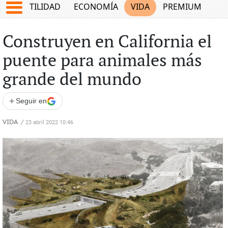
TES
UTILIDAD
ECONOMÍA
VIDA
PREMIUM
Construyen en California el
puente para animales más
grande del mundo
+
Seguir en
VIDA
/
23 abril 2022 10:46