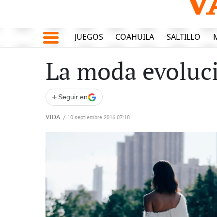
JUEGOS
COAHUILA
SALTILLO
La moda evoluc
+
Seguir en
VIDA
/
10 septiembre 2016 07:18