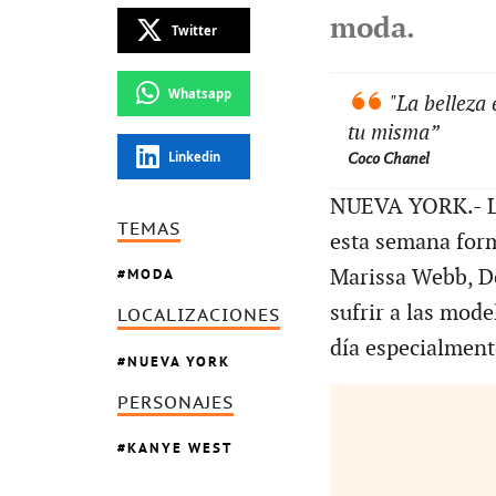
moda.
Twitter
Whatsapp
"La belleza 
tu misma”
Linkedin
Coco Chanel
NUEVA YORK.- La
TEMAS
esta semana for
Marissa Webb, De
MODA
sufrir a las mod
LOCALIZACIONES
día especialment
NUEVA YORK
PERSONAJES
KANYE WEST