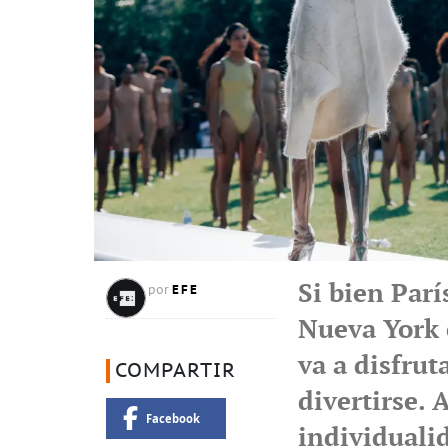
Si bien Parí
EFE
por
Nueva York e
va a disfrut
COMPARTIR
divertirse.
Facebook
individuali