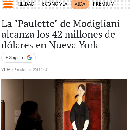
TES
UTILIDAD
ECONOMÍA
VIDA
PREMIUM
La "Paulette" de Modigliani
alcanza los 42 millones de
dólares en Nueva York
+
Seguir en
VIDA
/
5 noviembre 2015 14:31