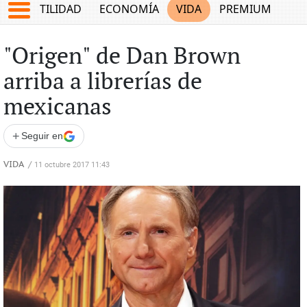
TES
UTILIDAD
ECONOMÍA
VIDA
PREMIUM
"Origen" de Dan Brown
arriba a librerías de
mexicanas
+
Seguir en
VIDA
/
11 octubre 2017 11:43