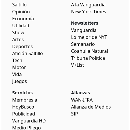
Saltillo
A la Vanguardia
Opinión
New York Times
Economía
Newsletters
Utilidad
Vanguardia
Show
Lo mejor de NYT
Artes
Semanario
Deportes
Coahuila Natural
Afición Saltillo
Tribuna Política
Tech
V+List
Motor
Vida
Juegos
Servicios
Alianzas
Membresía
WAN-IFRA
HoyBusco
Alianza de Medios
Publicidad
SIP
Vanguardia HD
Medio Pliego