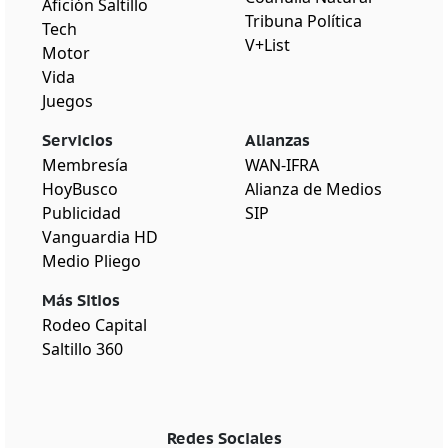
Afición Saltillo
Tribuna Política
Tech
V+List
Motor
Vida
Juegos
Servicios
Alianzas
Membresía
WAN-IFRA
HoyBusco
Alianza de Medios
Publicidad
SIP
Vanguardia HD
Medio Pliego
Más Sitios
Rodeo Capital
Saltillo 360
Redes Sociales