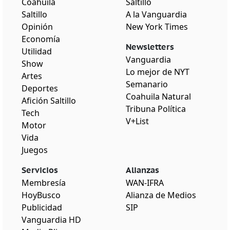
Coahuila
Saltillo
Saltillo
A la Vanguardia
Opinión
New York Times
Economía
Newsletters
Utilidad
Vanguardia
Show
Lo mejor de NYT
Artes
Semanario
Deportes
Coahuila Natural
Afición Saltillo
Tribuna Política
Tech
V+List
Motor
Vida
Juegos
Servicios
Alianzas
Membresía
WAN-IFRA
HoyBusco
Alianza de Medios
Publicidad
SIP
Vanguardia HD