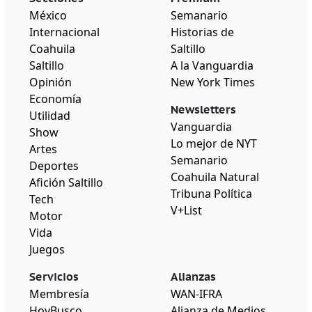
México
Semanario
Internacional
Historias de
Coahuila
Saltillo
Saltillo
A la Vanguardia
Opinión
New York Times
Economía
Newsletters
Utilidad
Vanguardia
Show
Lo mejor de NYT
Artes
Semanario
Deportes
Coahuila Natural
Afición Saltillo
Tribuna Política
Tech
V+List
Motor
Vida
Juegos
Servicios
Alianzas
Membresía
WAN-IFRA
HoyBusco
Alianza de Medios