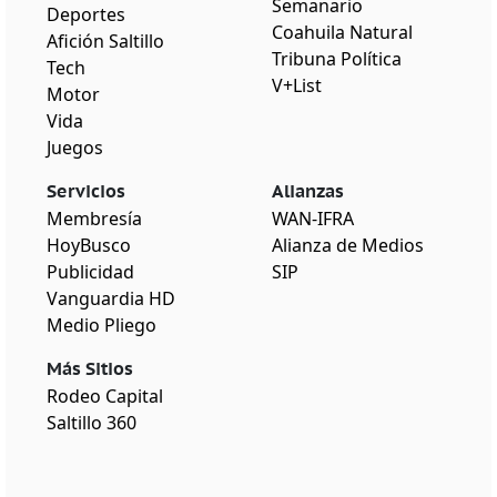
Semanario
Deportes
Coahuila Natural
Afición Saltillo
Tribuna Política
Tech
V+List
Motor
Vida
Juegos
Servicios
Alianzas
Membresía
WAN-IFRA
HoyBusco
Alianza de Medios
Publicidad
SIP
Vanguardia HD
Medio Pliego
Más Sitios
Rodeo Capital
Saltillo 360