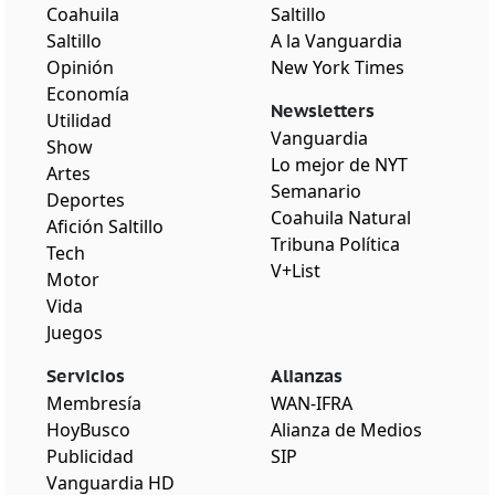
Coahuila
Saltillo
Saltillo
A la Vanguardia
Opinión
New York Times
Economía
Newsletters
Utilidad
Vanguardia
Show
Lo mejor de NYT
Artes
Semanario
Deportes
Coahuila Natural
Afición Saltillo
Tribuna Política
Tech
V+List
Motor
Vida
Juegos
Servicios
Alianzas
Membresía
WAN-IFRA
HoyBusco
Alianza de Medios
Publicidad
SIP
Vanguardia HD