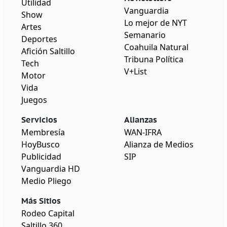
Utilidad
Vanguardia
Show
Lo mejor de NYT
Artes
Semanario
Deportes
Coahuila Natural
Afición Saltillo
Tribuna Política
Tech
V+List
Motor
Vida
Juegos
Servicios
Alianzas
Membresía
WAN-IFRA
HoyBusco
Alianza de Medios
Publicidad
SIP
Vanguardia HD
Medio Pliego
Más Sitios
Rodeo Capital
Saltillo 360