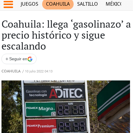
JUEGOS
COAHUILA
SALTILLO
MÉXICO
Coahuila: llega ‘gasolinazo’ a
precio histórico y sigue
escalando
+
Seguir en
COAHUILA
/
10 julio 2022 04:13