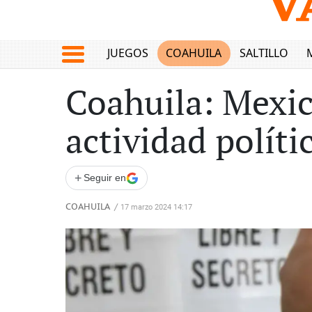
JUEGOS
COAHUILA
SALTILLO
Coahuila: Mexic
actividad políti
+
Seguir en
COAHUILA
/
17 marzo 2024 14:17