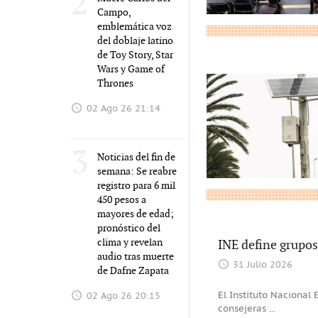
2
Campo,
emblemática voz
del doblaje latino
de Toy Story, Star
Wars y Game of
Thrones
02 Ago 26 21:14
3
Noticias del fin de
semana: Se reabre
registro para 6 mil
450 pesos a
mayores de edad;
pronóstico del
clima y revelan
INE define grupos 
audio tras muerte
31 Julio 2026
de Dafne Zapata
El Instituto Nacional 
02 Ago 26 20:15
consejeras
...