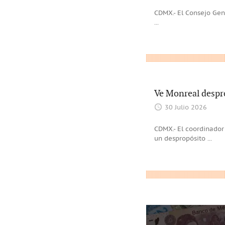
CDMX.- El Consejo Gene
...
Ve Monreal despro
30 Julio 2026
CDMX.- El coordinador
un despropósito
...