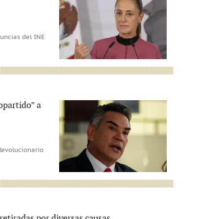
uncias del INE
opartido” a
Revolucionario
retiradas por diversas causas