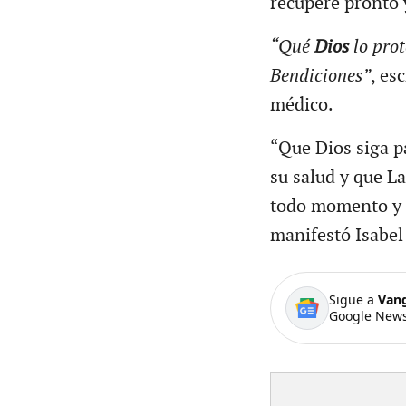
recupere pronto y
“Qué
Dios
lo prot
Bendiciones”
, es
médico.
“Que Dios siga p
su salud y que L
todo momento y 
manifestó Isabel 
Sigue a
Van
Google News