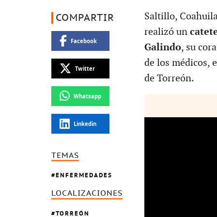
Saltillo, Coahuil
COMPARTIR
realizó un
catet
Facebook
Galindo
, su cor
de los médicos, e
Twitter
de Torreón.
Whatsapp
Linkedin
TEMAS
ENFERMEDADES
LOCALIZACIONES
TORREÓN