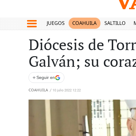
JUEGOS
COAHUILA
SALTILLO
Diócesis de Tor
Galván; su cora
+
Seguir en
COAHUILA
/
10 julio 2022 12:22