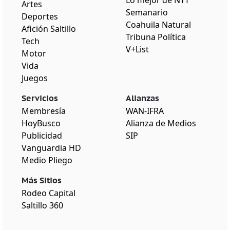
Artes
Semanario
Deportes
Coahuila Natural
Afición Saltillo
Tribuna Política
Tech
V+List
Motor
Vida
Juegos
Servicios
Alianzas
Membresía
WAN-IFRA
HoyBusco
Alianza de Medios
Publicidad
SIP
Vanguardia HD
Medio Pliego
Más Sitios
Rodeo Capital
Saltillo 360