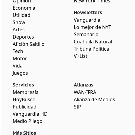
Opinión
New York Times
Economía
Newsletters
Utilidad
Vanguardia
Show
Lo mejor de NYT
Artes
Semanario
Deportes
Coahuila Natural
Afición Saltillo
Tribuna Política
Tech
V+List
Motor
Vida
Juegos
Servicios
Alianzas
Membresía
WAN-IFRA
HoyBusco
Alianza de Medios
Publicidad
SIP
Vanguardia HD
Medio Pliego
Más Sitios