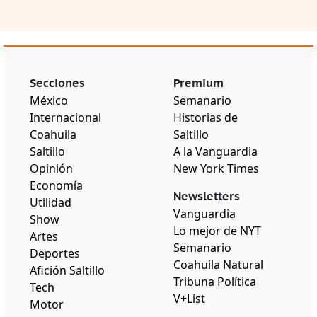
Secciones
Premium
México
Semanario
Internacional
Historias de
Coahuila
Saltillo
Saltillo
A la Vanguardia
Opinión
New York Times
Economía
Newsletters
Utilidad
Vanguardia
Show
Lo mejor de NYT
Artes
Semanario
Deportes
Coahuila Natural
Afición Saltillo
Tribuna Política
Tech
V+List
Motor