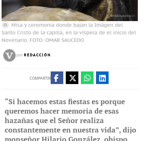
Misa y ceremonia donde bajan la Imágen del
Santo Cristo de la capilla, en la víspera de el inicio del
Novenario.
FOTO: OMAR SAUCEDO
REDACCIÓN
por
COMPARTIR
“Si hacemos estas fiestas es porque
queremos hacer memoria de esas
hazañas que el Señor realiza
constantemente en nuestra vida”, dijo
monseñor Hilario González, obispo