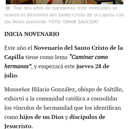
Tras dos años de pandemia, este miércoles se
realizó el descenso del Santo Cristo de la Capilla con
los fieles presente.
FOTO: OMAR SAUCEDO
INICIA NOVENARIO
Este año el
Novenario del Santo Cristo de la
Capilla
tiene como lema
“Caminar como
hermanos”
, y empezará este
jueves 28 de
julio
.
Monseñor Hilario González, obispo de Saltillo,
exhortó a la comunidad católica a consolidar
los vínculos de hermandad que los identifican
como
hijos de un Dios
y
discípulos de
Jesucristo
.