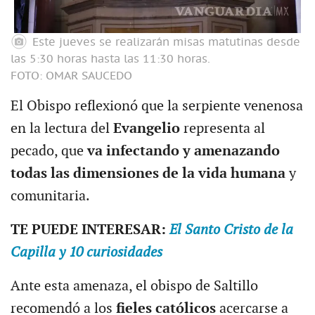
Este jueves se realizarán misas matutinas desde
las 5:30 horas hasta las 11:30 horas.
FOTO: OMAR SAUCEDO
El Obispo reflexionó que la serpiente venenosa
en la lectura del
Evangelio
representa al
pecado, que
va infectando y amenazando
todas las dimensiones de la vida humana
y
comunitaria.
TE PUEDE INTERESAR:
El Santo Cristo de la
Capilla y 10 curiosidades
Ante esta amenaza, el obispo de Saltillo
recomendó a los
fieles católicos
acercarse a