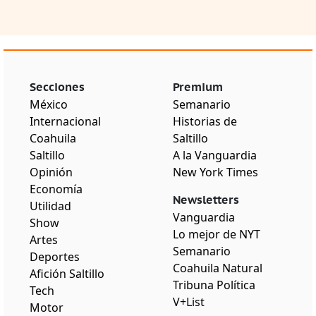
Secciones
Premium
México
Semanario
Internacional
Historias de
Coahuila
Saltillo
Saltillo
A la Vanguardia
Opinión
New York Times
Economía
Newsletters
Utilidad
Vanguardia
Show
Lo mejor de NYT
Artes
Semanario
Deportes
Coahuila Natural
Afición Saltillo
Tribuna Política
Tech
V+List
Motor