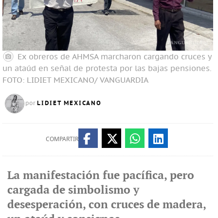
Ex obreros de AHMSA marcharon cargando cruces y
un ataúd en señal de protesta por las bajas pensiones.
FOTO: LIDIET MEXICANO/ VANGUARDIA
LIDIET MEXICANO
por
COMPARTIR
La manifestación fue pacífica, pero
cargada de simbolismo y
desesperación, con cruces de madera,