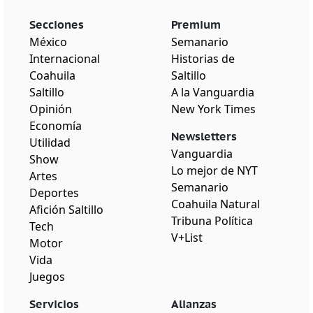
Secciones
Premium
México
Semanario
Internacional
Historias de
Coahuila
Saltillo
Saltillo
A la Vanguardia
Opinión
New York Times
Economía
Newsletters
Utilidad
Vanguardia
Show
Lo mejor de NYT
Artes
Semanario
Deportes
Coahuila Natural
Afición Saltillo
Tribuna Política
Tech
V+List
Motor
Vida
Juegos
Servicios
Alianzas