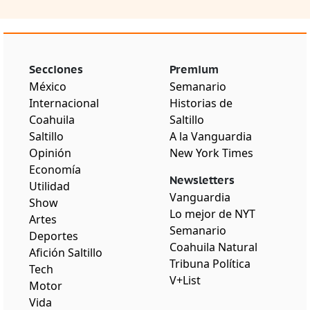
Secciones
Premium
México
Semanario
Internacional
Historias de
Coahuila
Saltillo
Saltillo
A la Vanguardia
Opinión
New York Times
Economía
Newsletters
Utilidad
Vanguardia
Show
Lo mejor de NYT
Artes
Semanario
Deportes
Coahuila Natural
Afición Saltillo
Tribuna Política
Tech
V+List
Motor
Vida