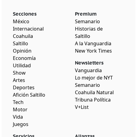
Secciones
Premium
México
Semanario
Internacional
Historias de
Coahuila
Saltillo
Saltillo
A la Vanguardia
Opinión
New York Times
Economía
Newsletters
Utilidad
Vanguardia
Show
Lo mejor de NYT
Artes
Semanario
Deportes
Coahuila Natural
Afición Saltillo
Tribuna Política
Tech
V+List
Motor
Vida
Juegos
Servicios
Alianzas